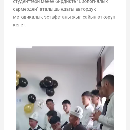
студенттери менен бирдикте “Биологиялык
сармерден” аталышындагы автордук
методикалык эстафетаны жыл сайын өткөрүп
келет.