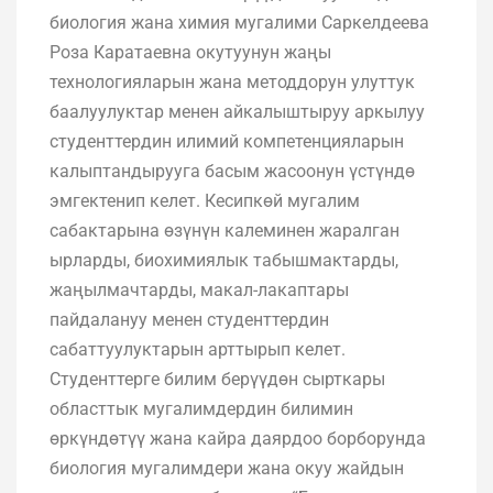
биология жана химия мугалими Саркелдеева
Роза Каратаевна окутуунун жаңы
технологияларын жана методдорун улуттук
баалуулуктар менен айкалыштыруу аркылуу
студенттердин илимий компетенцияларын
калыптандырууга басым жасоонун үстүндө
эмгектенип келет. Кесипкөй мугалим
сабактарына өзүнүн калеминен жаралган
ырларды, биохимиялык табышмактарды,
жаңылмачтарды, макал-лакаптары
пайдалануу менен студенттердин
сабаттуулуктарын арттырып келет.
Студенттерге билим берүүдөн сырткары
областтык мугалимдердин билимин
өркүндөтүү жана кайра даярдоо борборунда
биология мугалимдери жана окуу жайдын