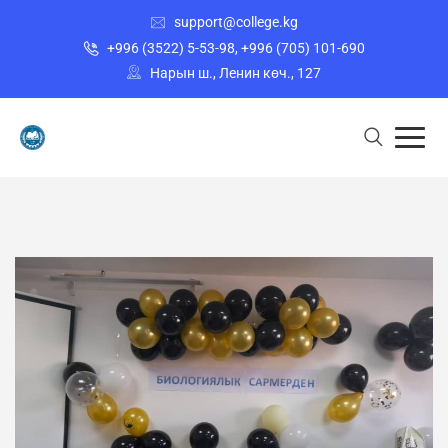
support@college.kg
+996 (3522) 5-53-98, +996 (705) 101-690
Нарын ш., Ленин көч., 127