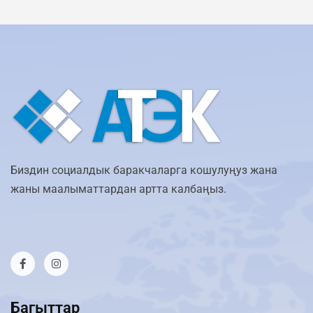
Биздин социалдык баракчаларга кошулуңуз жана
жаны маалыматтардан артта калбаңыз.
Багыттар